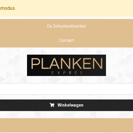
smodus.
De Schoolwebwinkel
Contact
Winkelwagen