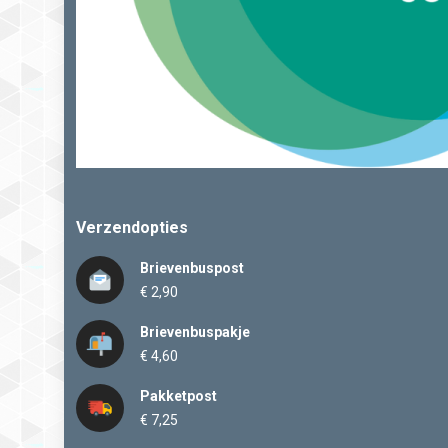
Verzendopties
Brievenbuspost
€ 2,90
Brievenbuspakje
€ 4,60
Pakketpost
€ 7,25