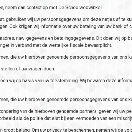
uden, neem dan contact op met De Schoolwebwinkel.
atst, gebruiken wij uw persoonsgegevens om deze netjes af te
en. Ook krijgen wij informatie over uw betaling van uw bank of 
uuradres, naw-gegevens en betalingsgegevens. Dit doen wij op b
nger in verband met de wettelijke fiscale bewaarplicht.
amen, die uw hierboven genoemde persoonsgegevens van ons k
 stellen of aanvragen doen.
doen wij op basis van uw toestemming. Wij bewaren deze informa
amen, die uw hierboven genoemde persoonsgegevens van ons k
zondering van de hierboven genoemde partners, geven wij uw p
voorbeeld als de politie dat eist bij een vermoeden van een misdrijf
n groot belang. Om uw privacy te beschermen, nemen wij de vol