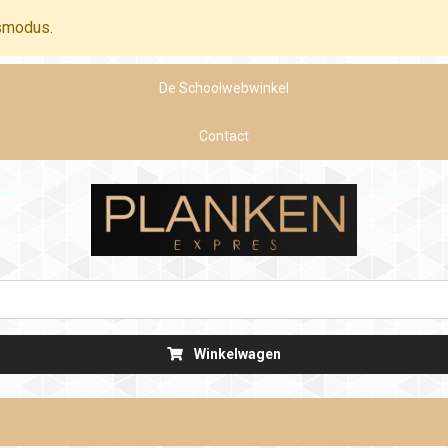
smodus.
De Schoolwebwinkel
Contact
Winkelwagen