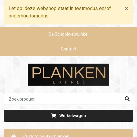
×
Let op: deze webshop staat in testmodus en/of
onderhoudsmodus.
De Schoolwebwinkel
Contact
Winkelwagen
Custom houten planken